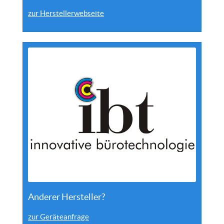
zur Herstellerwebseite
Anderer Hersteller?
zur Geräteanfrage