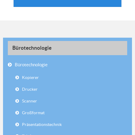
Bürotechnologie
Bürotechnologie
Kopierer
Drucker
Scanner
Großformat
Präsentationstechnik