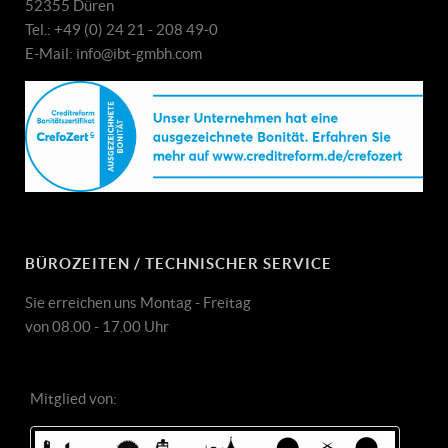
52355 Düren
Tel.: +49 (0) 24 21 - 208 49-0
E-Mail: info@ibt-gmbh.com
BÜROZEITEN / TECHNISCHER SERVICE
Sie erreichen uns Montag - Freitag
von 08.00 - 17.00 Uhr
Mitglied von: