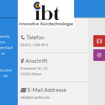
tem für
Telefon
hren
02421 / 208 49-0
dem Kauf
s zu
Anschrift
Kreuzauer Str. 23
 drucken
52355 Düren
 – bis
E-Mail Addresse
info@ibt-gmbh.com