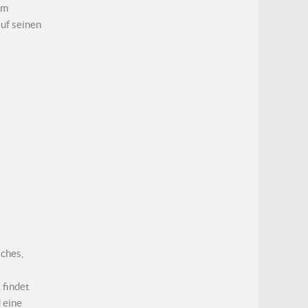
im
uf seinen
ches,
 findet
 eine