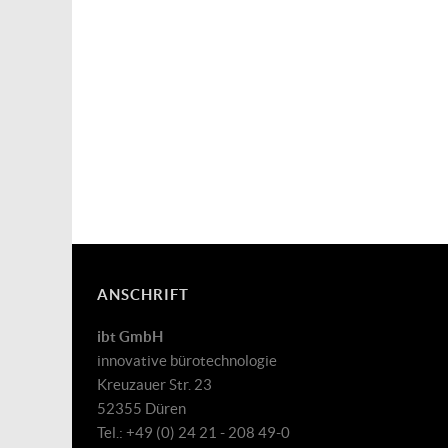
ANSCHRIFT
ibt GmbH
innovative bürotechnologie
Kreuzauer Str. 23
52355 Düren
Tel.: +49 (0) 24 21 - 208 49-0