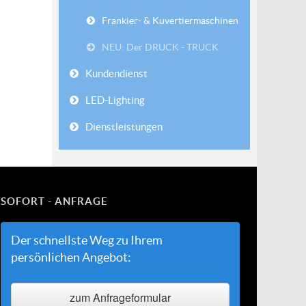
Frankier- & Kuvertiermaschinen
NEU: Der DRUCK - TRUCK
Kundendienst
LED-Lighting
Dienstleistungen
SOFORT - ANFRAGE
Der schnellste Weg zu Ihrem
persönlichen Angebot:
zum Anfrageformular