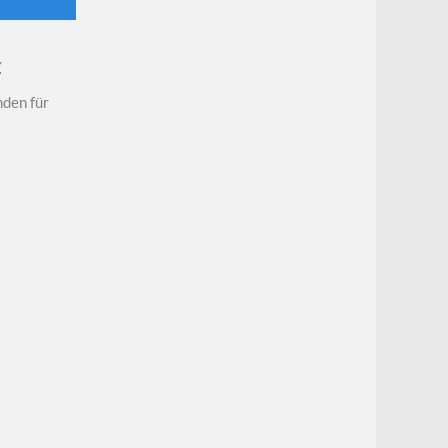
z
den für