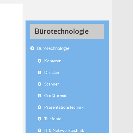
Bürotechnologie
Bürotechnologie
Kopierer
Drucker
Scanner
Großformat
Präsentationstechnik
Telefonie
IT & Netzwerktechnik