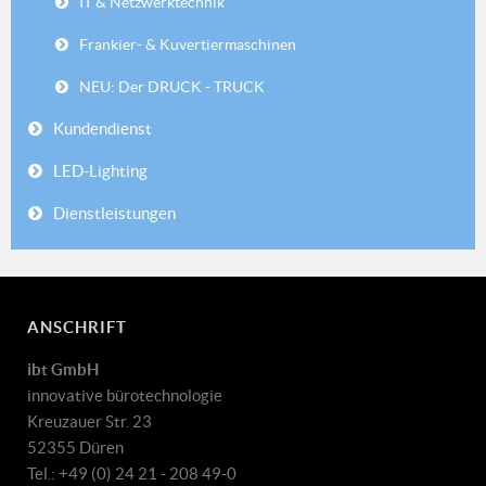
IT & Netzwerktechnik
Frankier- & Kuvertiermaschinen
NEU: Der DRUCK - TRUCK
Kundendienst
LED-Lighting
Dienstleistungen
ANSCHRIFT
ibt GmbH
innovative bürotechnologie
Kreuzauer Str. 23
52355 Düren
Tel.: +49 (0) 24 21 - 208 49-0