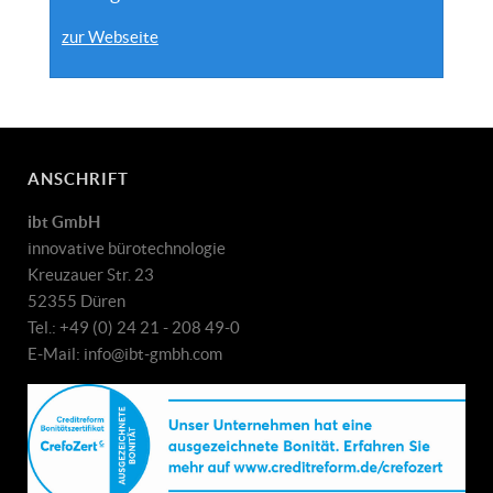
zur Webseite
ANSCHRIFT
ibt GmbH
innovative bürotechnologie
Kreuzauer Str. 23
52355 Düren
Tel.: +49 (0) 24 21 - 208 49-0
E-Mail: info@ibt-gmbh.com