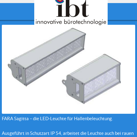
LED-Lighting: Halle
FARA Sagitta – die LED-Leuchte für Hallenbeleuchtung.
Ausgeführt in Schutzart IP 54, arbeitet die Leuchte auch bei rauen